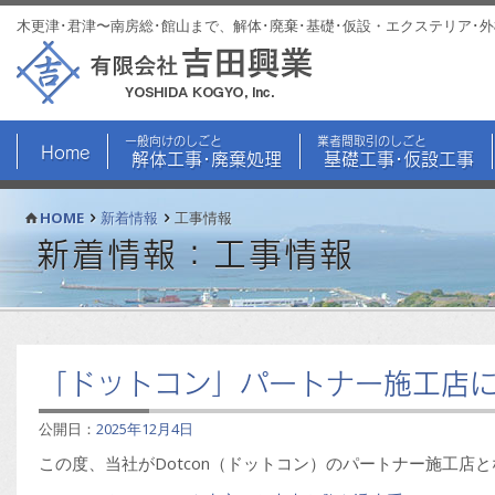
木更津･君津〜南房総･館山まで、解体･廃棄･基礎･仮設・エクステリア･
一般向けのしごと
業者間取引のしごと
Home
解体工事･廃棄処理
基礎工事･仮設工事
HOME
新着情報
工事情報
新着情報：工事情報
「ドットコン」パートナー施工店
公開日：
2025年12月4日
この度、当社がDotcon（ドットコン）のパートナー施工店