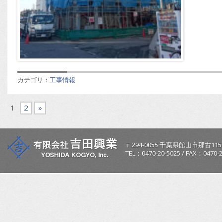
カテゴリ：
工事情報
1
2
»
〒
294-0055
千葉県
館山市
那古115
TEL：
0470-20-5025
/
FAX：0470-2