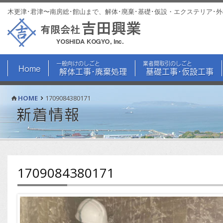
木更津･君津〜南房総･館山まで、解体･廃棄･基礎･仮設・エクステリア･
一般向けのしごと
業者間取引のしごと
Home
解体工事･廃棄処理
基礎工事･仮設工事
HOME
1709084380171
新着情報
1709084380171