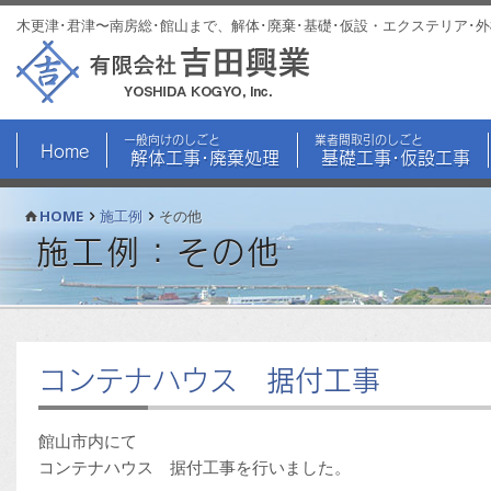
木更津･君津〜南房総･館山まで、解体･廃棄･基礎･仮設・エクステリア･
一般向けのしごと
業者間取引のしごと
Home
解体工事･廃棄処理
基礎工事･仮設工事
HOME
施工例
その他
施工例：その他
コンテナハウス 据付工事
館山市内にて
コンテナハウス 据付工事を行いました。