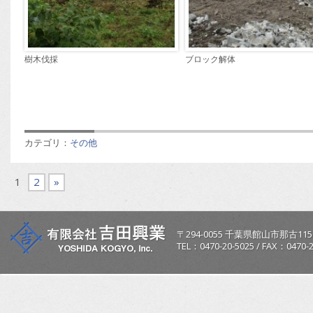
樹木伐採
ブロック解体
カテゴリ：
その他
1
2
»
〒
294-0055
千葉県
館山市
那古115
TEL：
0470-20-5025
/
FAX：0470-2