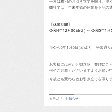
平素は格別のお引き立てを賜り、厚
弊社では、年末年始の休業を下記の
【休業期間】
令和4年12月30日(金) ～ 令和5年1月
※令和5年1月6日(金)より、平常通
お客様には何かと御迷惑、並びにご
何卒ご容赦くださいますようお願い
今後とも変わらぬお引き立てを賜り
カテゴリ：
お知らせ