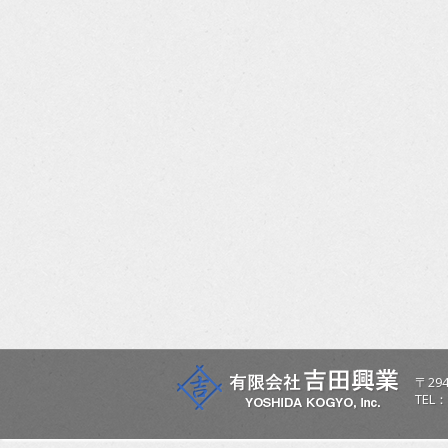
〒
294
TEL：