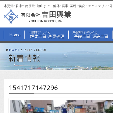
木更津･君津〜南房総･館山まで、解体･廃棄･基礎･仮設・エクステリア･
一般向けのしごと
業者間取引のしごと
Home
解体工事･廃棄処理
基礎工事･仮設工事
HOME
1541717147296
新着情報
1541717147296