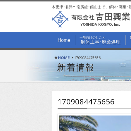
木更津･君津〜南房総･館山まで、解体･廃棄･
一般向けのしごと
Home
解体工事･廃棄処理
HOME
1709084475656
新着情報
1709084475656