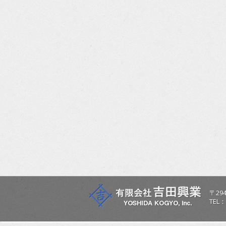
〒
294
TEL：