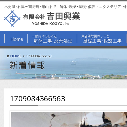
木更津･君津〜南房総･館山まで、解体･廃棄･基礎･仮設・エクステリア･
一般向けのしごと
業者間取引のしごと
Home
解体工事･廃棄処理
基礎工事･仮設工事
HOME
1709084366563
新着情報
1709084366563