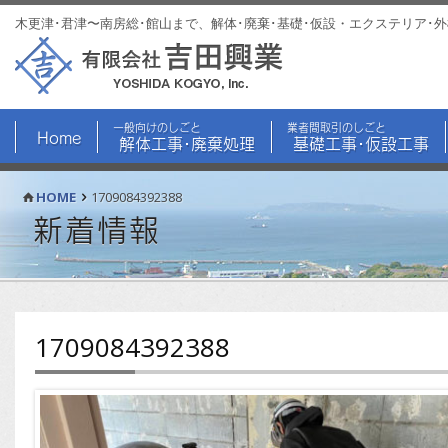
木更津･君津〜南房総･館山まで、解体･廃棄･基礎･仮設・エクステリア･
一般向けのしごと
業者間取引のしごと
Home
解体工事･廃棄処理
基礎工事･仮設工事
HOME
1709084392388
新着情報
1709084392388