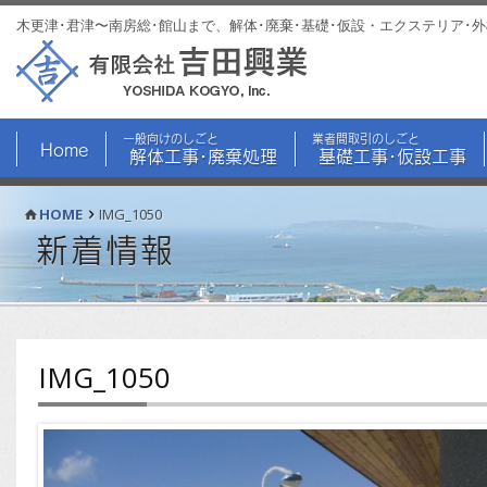
木更津･君津〜南房総･館山まで、解体･廃棄･基礎･仮設・エクステリア･
一般向けのしごと
業者間取引のしごと
Home
解体工事･廃棄処理
基礎工事･仮設工事
HOME
IMG_1050
新着情報
IMG_1050