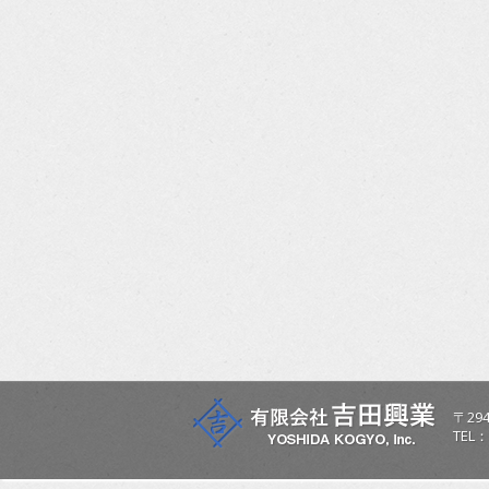
〒
294
TEL：