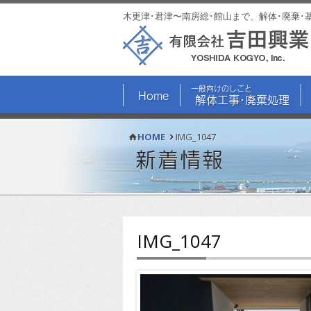
木更津･君津〜南房総･館山まで、解体･廃棄･
一般向けのしごと
Home
解体工事･廃棄処理
HOME
IMG_1047
新着情報
IMG_1047