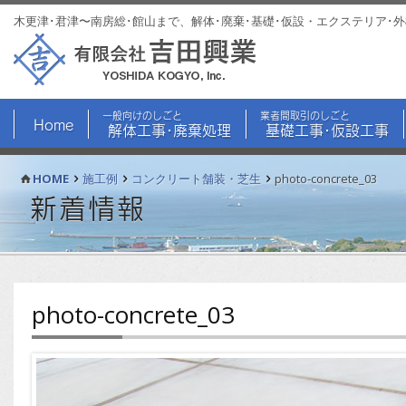
木更津･君津〜南房総･館山まで、解体･廃棄･基礎･仮設・エクステリア･
一般向けのしごと
業者間取引のしごと
Home
解体工事･廃棄処理
基礎工事･仮設工事
HOME
施工例
コンクリート舗装・芝生
photo-concrete_03
新着情報
photo-concrete_03