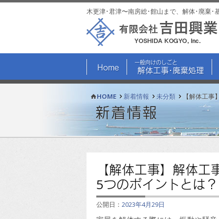
木更津･君津〜南房総･館山まで、解体･廃棄･
一般向けのしごと
Home
解体工事･廃棄処理
HOME
新着情報
未分類
【解体工事
新着情報
【解体工事】解体工
5つのポイントとは？
公開日：
2023年4月29日