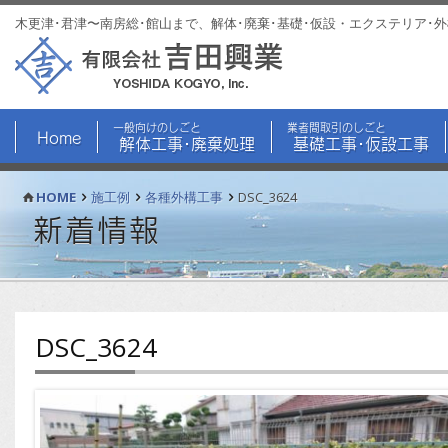
木更津･君津〜南房総･館山まで、解体･廃棄･基礎･仮設・エクステリア･
一般向けのしごと
業者間取引のしごと
Home
解体工事･廃棄処理
基礎工事･仮設工事
HOME
施工例
各種外構工事
DSC_3624
新着情報
DSC_3624