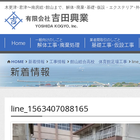
木更津･君津〜南房総･館山まで、解体･廃棄･基礎･仮設・エクステリア･
一般向けのしごと
業者間取引のしごと
Home
解体工事･廃棄処理
基礎工事･仮設工事
HOME
新着情報
工事情報
館山総合高校 体育館足場工事
lin
新着情報
line_1563407088165