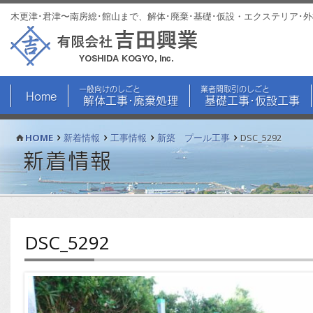
木更津･君津〜南房総･館山まで、解体･廃棄･基礎･仮設・エクステリア･
一般向けのしごと
業者間取引のしごと
Home
解体工事･廃棄処理
基礎工事･仮設工事
HOME
新着情報
工事情報
新築 プール工事
DSC_5292
新着情報
DSC_5292