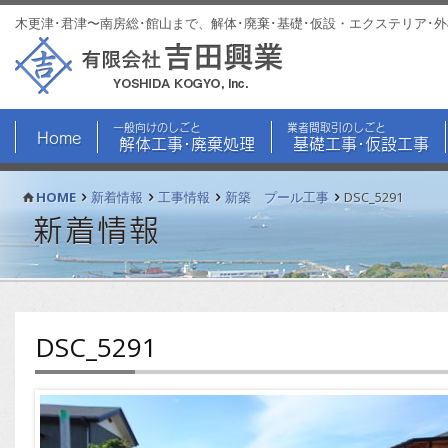
木更津･君津〜南房総･館山まで、解体･廃棄･基礎･仮設・エクステリア･
一般向けのしごと
業者間取引のしごと
Home
解体工事･廃棄処理
基礎工事･仮設工事
HOME
新着情報
工事情報
新築 プール工事
DSC_5291
新着情報
DSC_5291