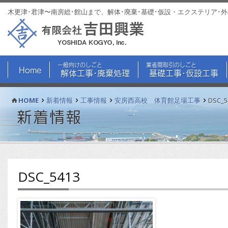
木更津･君津〜南房総･館山まで、解体･廃棄･基礎･仮設・エクステリア･
一般向けのしごと
業者間取引のしごと
Home
解体工事･廃棄処理
基礎工事･仮設工事
HOME
新着情報
工事情報
安房西高校 体育館足場工事
DSC_5
新着情報
DSC_5413