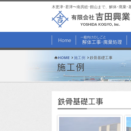
木更津･君津〜南房総･館山まで、解体･廃棄･
一般向けのしごと
Home
解体工事･廃棄処理
HOME
施工例
鉄骨基礎工事
施工例
鉄骨基礎工事