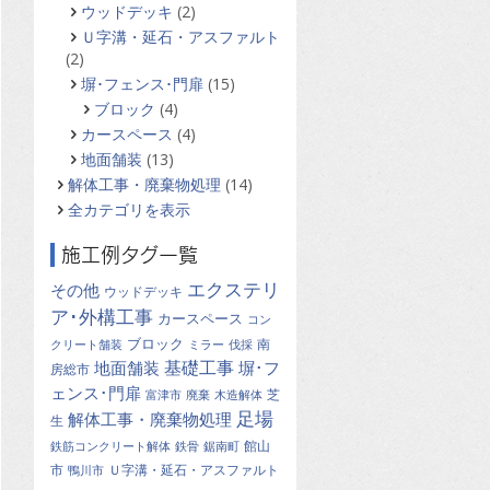
ウッドデッキ
(2)
Ｕ字溝・延石・アスファルト
(2)
塀･フェンス･門扉
(15)
ブロック
(4)
カースペース
(4)
地面舗装
(13)
解体工事・廃棄物処理
(14)
全カテゴリを表示
施工例タグ一覧
エクステリ
その他
ウッドデッキ
ア･外構工事
カースペース
コン
ブロック
南
クリート舗装
ミラー
伐採
基礎工事
地面舗装
塀･フ
房総市
ェンス･門扉
芝
富津市
廃棄
木造解体
足場
解体工事・廃棄物処理
生
館山
鉄筋コンクリート解体
鉄骨
鋸南町
市
Ｕ字溝・延石・アスファルト
鴨川市