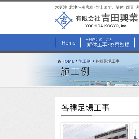
木更津･君津〜南房総･館山まで、解体･廃棄･
一般向けのしごと
Home
解体工事･廃棄処理
HOME
施工例
各種足場工事
施工例
各種足場工事