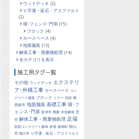
ウッドデッキ
(2)
Ｕ字溝・延石・アスファルト
(2)
塀･フェンス･門扉
(15)
ブロック
(4)
カースペース
(4)
地面舗装
(13)
解体工事・廃棄物処理
(14)
全カテゴリを表示
施工例タグ一覧
エクステリ
その他
ウッドデッキ
ア･外構工事
カースペース
コン
ブロック
南
クリート舗装
ミラー
伐採
基礎工事
地面舗装
塀･フ
房総市
ェンス･門扉
芝
富津市
廃棄
木造解体
足場
解体工事・廃棄物処理
生
館山
鉄筋コンクリート解体
鉄骨
鋸南町
市
Ｕ字溝・延石・アスファルト
鴨川市