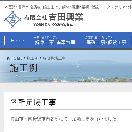
木更津･君津〜南房総･館山まで、解体･廃棄･基礎･仮設・エクステリア･
一般向けのしごと
業者間取引のしごと
Home
解体工事･廃棄処理
基礎工事･仮設工事
HOME
施工例
各所足場工事
施工例
各所足場工事
館山市・南房総市内各所にて、足場工事を行いました。