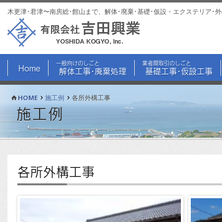
木更津･君津〜南房総･館山まで、解体･廃棄･基礎･仮設・エクステリア･
一般向けのしごと
業者間取引のしごと
Home
解体工事･廃棄処理
基礎工事･仮設工事
HOME
施工例
各所外構工事
施工例
各所外構工事